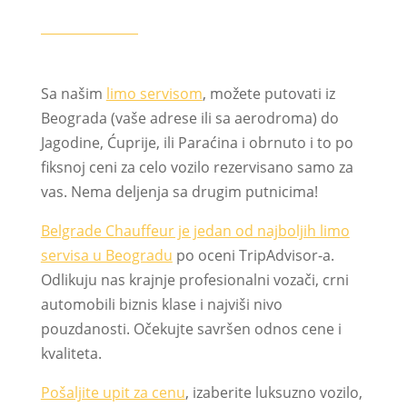
Sa našim
limo servisom
, možete putovati iz
Beograda (vaše adrese ili sa aerodroma) do
Jagodine, Ćuprije, ili Paraćina i obrnuto i to po
fiksnoj ceni za celo vozilo rezervisano samo za
vas. Nema deljenja sa drugim putnicima!
Belgrade Chauffeur je jedan od najboljih limo
servisa u Beogradu
po oceni TripAdvisor-a.
Odlikuju nas krajnje profesionalni vozači, crni
automobili biznis klase i najviši nivo
pouzdanosti. Očekujte savršen odnos cene i
kvaliteta.
Pošaljite upit za cenu
, izaberite luksuzno vozilo,